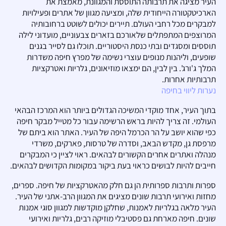
העיר מציגה את תרבותה התוססת והמגוונת, מאמצת את
הארכיטקטורה הייחודית שלה, ומציעה מגוון של אתרים ופעילויות
למבקרים מכל רחבי העולם. תיירים יכולים לשוטט ברחובותיה
המרוצפים המתפתלים שלאורכם בזארים צבעוניים, מועדוני לילה
תוססים ומסגדים ובתי כנסת היסטוריים. תוכלו גם לסייר בגנים
שופעים, וליהנות מנופים עוצרי נשימה של מפרץ חיפה משדרות
המלך ג'ורג'. בין לבין, הם ימצאו מוזיאונים, גלריות ואטרקציות
תרבותיות אחרות.
נערות ליווי בחיפה
בתוך העיר, אחד מוקדי המשיכה הגדולים ביותר הוא המרכז הבהאי
העולמי. זה צריך להיות בראש הרשימה עבור כל מטייל מבקר חיפה
כפי שהוא יושב על הר הכרמל היפה של העיר. האתר הוא ביתם של
מרפסת גן, מקדש הבאב, וסדרה של טרסות, פארקים, משרדי
מנהלה ואתרים אחרים הקשורים לבהאים. ראוי לציין כי המבקרים
חייבים להיות לבושים כראוי בעת ביקור במקומות הקדושים לבהאים.
ספרות ותרבות ספרותית הן גם חלק מהאטרקציות של חיפה. ספרים,
מחזות ואירועי תרבות שונים מציגים את המגוון הרב-אתני של העיר.
העיר מלאה בגלריות לאמנות, שחלקן מוקדשות למגוון סוגי אמנות
שונים. חיפה מארחת גם פסטיבלי מוזיקה רבים, גלריות ואירועי