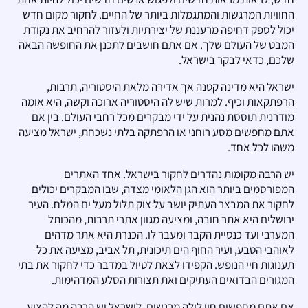
החוויות המרגשות והמתגמלות ביותר של החיים. לחקור מקום חדש
יכול לספק דחיפה מרעננת של יצירתיות ולעזור להרחיב את נקודת
המבט של העולם שלך. אם אתם חושבים לתכנן את החופשה הבאה
שלכם, כדאי לבקר בישראל.
ישראל היא מדינה קטנה אך אדירה מלאת היסטוריה, תרבות,
הרפתקאות וכיף. למרות שיש לה היסטוריה ארוכה וקשה, היא אומה
מודרנית תוססת נהנית על ידי מבקרים מכל רחבי העולם. בין אם
אתם מחפשים מסע רוחני או הרפתקה בלתי נשכחת, ישראל מציעה
משהו לכל אחד.
יש הרבה מקומות נהדרים לחקור בישראל. אחד האתרים
המפורסמים ביותר הוא הגן הלאומי מצדה, שבו המבקרים יכולים
לחקור את המבצר העתיק יושב על צוק תלול מעל ים המלח. העיר
ירושלים היא אתר חובה, ומציעה מגוון אתרי תרבות, מהכותל
המערבי ועד כנסיית הקבר ומעבר לו. הכנרת היא אתר מדהים
לאוהבי הטבע, ועיר החוף הים תיכונית, תל אביב, מציעה את כל
תענוגות חיי הנופש. הקפידו לצאת לטיול במדבר כדי לחקור את בתי
המגורים הבדואים העתיקים ואת תצורות הסלע המדהימות.
אם אתם מחפשים חיי לילה מרגשים, לישראל יש הרבה מה להציע.