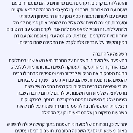
והתעללות ברקדנים. רקדנים רבים מדווחים כי הם מתמודדים עם
שעות עבודה ארוכות, שכר נמוך ולחץ מצד ההנהלה לבצע אקטים
מיניים עם לקוחות תמורת כסף נוסף. היעדר ביטחון תעסוקתי
ומערכות תמיכה לנשים אלה עלול גם להותיר אותן פגיעות לניצול
ולהתעללות. זה הוביל למאמצים להתאגד ולקדם תנאי עבודה טובים
יותר וזכויות לרקדנים. עם זאת, סטיגמה עדיין אופפת את עבודת
המין ומקשה על עובדים אלה לקבל את התמיכה שהם צריכים.
השפעה על החברה
ההשפעה של מועדוני חשפנות על החברה היא נושא שנוי במחלוקת.
מצד אחד, הן מהוות מקור תעסוקה לנשים רבות ותורמות לכלכלה.
הם גם מספקים את הביקוש לבידור מיני ומספקים מרחב לגברים
להגשים את הפנטזיות שלהם. עם זאת, מצד שני, הם מנציחים
סטריאוטיפים מגדריים מזיקים ומקדמים החפצה של נשים.
נורמליזציה של מועדוני חשפנות יכולה גם לתרום לחברה שבה
מיניות של גוף האישה נתפסת כמקובלת. בנוסף, לפרקטיקות
הנצלניות והמשפילות בחלק ממועדוני החשפנות עלולות להיות
השפעות מזיקות הן על המבצעים והן על הקהילה.
יתר על כן, נוכחותם של מועדוני חשפנות בתוך קהילה יכולה להשפיע
באופן משמעותי גם על השכונה הסובבת. תושבים רבים ועסקים