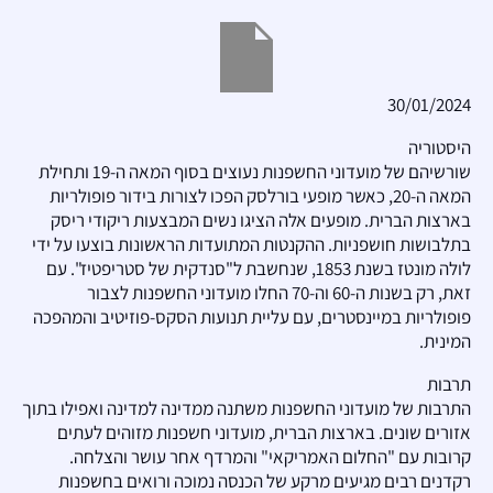
30/01/2024
היסטוריה
שורשיהם של מועדוני החשפנות נעוצים בסוף המאה ה-19 ותחילת
המאה ה-20, כאשר מופעי בורלסק הפכו לצורות בידור פופולריות
בארצות הברית. מופעים אלה הציגו נשים המבצעות ריקודי ריסק
בתלבושות חושפניות. ההקנטות המתועדות הראשונות בוצעו על ידי
לולה מונטז בשנת 1853, שנחשבת ל"סנדקית של סטריפטיז". עם
זאת, רק בשנות ה-60 וה-70 החלו מועדוני החשפנות לצבור
פופולריות במיינסטרים, עם עליית תנועות הסקס-פוזיטיב והמהפכה
המינית.
תרבות
התרבות של מועדוני החשפנות משתנה ממדינה למדינה ואפילו בתוך
אזורים שונים. בארצות הברית, מועדוני חשפנות מזוהים לעתים
קרובות עם "החלום האמריקאי" והמרדף אחר עושר והצלחה.
רקדנים רבים מגיעים מרקע של הכנסה נמוכה ורואים בחשפנות