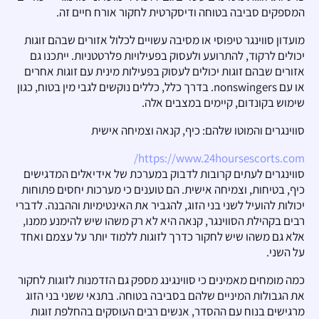
המספקים סביבה בטוחה ודיסקרטית לחקור אורח חיים זה.
מועדון סווינגר טיפוסי או מסיבה עשויים לכלול אזורים שבהם זוגות
יכולים לרקוד, להתרועע ולעסוק בפעילויות פלרטטניות. ייתכנו גם
אזורים שבהם זוגות יכולים לעסוק בפעילות מינית עם זוגות אחרים
או עם nonswingers. בדרך כלל, כללים נוקשים לגבי מין בטוח, כגון
שימוש בקונדום, קיימים במצבים אלה.
סווינגרים והמוטו שלהם: כיף, קנאה וצמיחה אישית
https://www.24hoursescorts.com/
סווינגרים לעתים קרובות לדבוק במערכת של אידיאלים המדגישים
כיף, בטיחות, וצמיחה אישית. הם טוענים כי מערכות יחסים פתוחות
יכולות להועיל לשני בני הזוג, להגביר את האינטימיות וההבנה. לדברי
רבים בקהילת הסווינגר, קנאה היא לא רק משהו שיש להימנע ממנו,
אלא גם משהו שיש לחקור כדרך לזוגות ללמוד יותר על עצמם ואחד
על השני.
כמה מומחים מאמינים כי סווינגינג מספק גם הזדמנות לזוגות לחקור
את הגבולות המיניים שלהם בסביבה בטוחה. בתנאי ששני בני הזוג
מרגישים בנוח עם ההסדר, אנשים רבים העוסקים בהחלפת זוגות