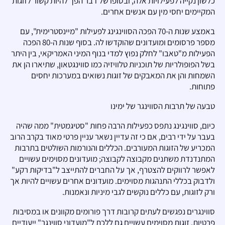
כלשון נקייה לפעילויות אלה, ובסופו של דבר הפך להיות קשור לזוגות
המקיימים יחסי מין עם אנשים אחרים.
באמצע שנות ה-70 הפכה הסווינגינג לפעילות "מיינסטרימית", עם
מספר פרסומים ומועדונים שהוקדשו לה. בסוף שנות ה-80 הפכה
הפעילות מ"טאבו" לחלק נפוץ למדי בנוף המיני האמריקאי, בין היתר
בשל הפופולריות של תוכניות טלוויזיה כמו סווינגטאון, שתיארו הן את
השמחות והן את המאבקים של זוגות נשואים במערכות יחסים
פתוחות.
טבעה של תרבות הסווינגר של ימינו
כיום, סווינגינג נתפס כפעילות הרבה פחות "סטיגמטית" ממה שהיה
בעבר על ידי רבים, אם כי זה עדיין נשאר עניין פרטי מאוד בקרב הרוב
המכריע של הזוגות המעורבים. הכללים והנורמות השולטים בתרבות
המתנדנדת משתנים מקבוצה לקבוצה; מועדונים מסוימים עשויים
לאפשר לרווקים להצטרף, אך על החברים להתייצב ל"בדיקות רקע"
ולדבוק בכללי התנהגות מסוימים. מועדונים אחרים עשויים להיות אך
ורק לזוגות, עם כללים נוקשים לגבי מיניות ונאמנות.
סווינגרים נפגשים לעתים קרובות דרך פורומים מקוונים או במסיבות
פרטיות. זוגות מסוימים עשויים גם ללכת ל"מועדוני סווינגר" ייעודיים