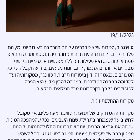
19/11/2023
סווינגרים, למרות שלא מדברים עליהם בהרחבה בשיח היומיומי, הם
פלח הולך וגדל בחברה עם תרבות מחתרתית תוססת ומרתקת באופן
מפתיע. סווינגינג היא פעילות הכוללת מפגשים אינטימיים בין שני
מבוגרים או יותר בהסכמה, לרוב זוגות נשואים, בידיעה וקבלה של כל
המעורבים. מאמר זה ידון ביסודות תרבות הסווינגר, ממקורותיה ועד
למקומה בחברה המודרנית, במטרה להבין מדוע היא הפכה
לפופולרית כל כך בקרב זוגות מכל הגילאים והרקעים.
מקורות ההחלפת זוגות
מקורותיה המדויקים של תנועת הסווינגר מעורפלים, אך מקובל
לחשוב שהיא צמחה בתחילת שנות השבעים. ככל שהמהפכה המינית
שטפה את ארצות הברית, יותר ויותר זוגות החלו להתנסות וליהנות
ממגוון רחב של פעילויות מיניות. המונח "סווינגינג" החל לשמש