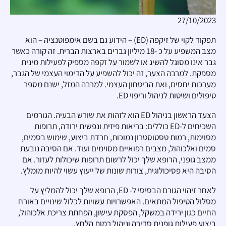
27/10/2023
תפקוד לקוי של זיקפה (ED) – הידוע גם בשם אימפוטנציה – הוא
מצב המשפיע על כ -18 מיליון גברים בארצות הברית. זה קורה כאשר
גבר אינו מסוגל להשיג או לשמור על זקפה מספיק לפעילות מינית
מספקת. למרבה הצער, זה יכול להשפיע על הדימוי העצמי של הגבר,
מערכות יחסים, ואת הביטחון העצמי. למרבה המזל, ישנם מספר
טיפולים ושיטות לניהול וריפוי ED.
הצעד הראשון בניהול ED הוא לזהות את שורש הבעיה. הגורמים
השכיחים ל-ED כוללים: בריאות פיזית ונפשית ירודה, תרופות
מסוימות, רמות טסטוסטרון נמוכות, חרדת ביצוע, שימוש בסמים,
סמים ואלכוהול, מצבים רפואיים מסוימים ועוד. אם הסיבה נובעת
ממצב גופני, הרופא שלך יכול לרשום תרופות שיכולות לעזור. אם
הסיבה היא פסיכולוגית, צורות שונות של ייעוץ עשוי להיות מומלץ.
לאחר זיהוי הגורם הבסיסי ל- ED, הרופא שלך יכול להמליץ על
מסלול הטיפול המתאים. האפשרויות עשויות לכלול שינויים באורח
החיים כגון ירידה במשקל, הפסקת עישון, הפחתת צריכת אלכוהול,
ביצוע פעילות גופנית סדירה וניהול רמות הלחץ.