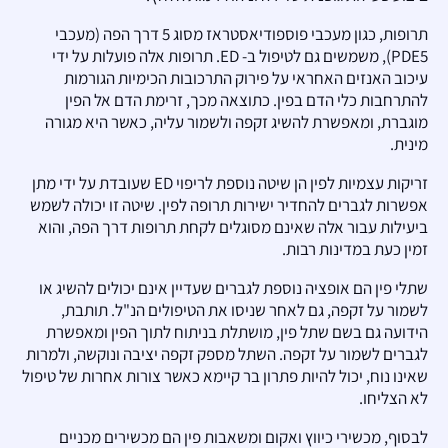
תרופות, כגון מעכבי פוספודיאסטראז מסוג 5 דרך הפה (מעכבי
PDE5), משמשים גם לטיפול ב- ED. תרופות אלה פועלות על ידי
עיכוב האנזים האחראי על פירוק התרכובות הכימיות הגורמות
להתרחבות כלי הדם בפין. כתוצאה מכך, זרימת הדם אל הפין
מוגברת, ומאפשרת להשיג זקפה ולשמור עליה, כאשר היא מגורה
מינית.
זריקות עצמיות לפין הן שיטה נוספת לריפוי ED שעובדת על ידי מתן
אפשרות לגברים להחדיר ישירות תרופה לפין. שיטה זו יכולה לשמש
ביעילות עבור אלה שאינם מסוגלים לקחת תרופות דרך הפה, והוא
זמין כעת במדינות רבות.
שתלי פין הם אופציה נוספת לגברים שעדיין אינם יכולים להשיג או
לשמור על זקפה, גם לאחר שניסו את הטיפולים הנ"ל. תותבת,
הידועה גם בשם שתל פין, מושתלת בניתוח לתוך הפין ומאפשרת
לגברים לשמור על זקפה. השתל מספק זקפה יציבה ונוקשה, ולמרות
שאינו נוח, יכול להיות פתרון בר קיימא כאשר צורות אחרות של טיפול
לא הצליחו.
לבסוף, מכשירי כיווץ ואקום ומשאבות פין הם מכשירים מכניים