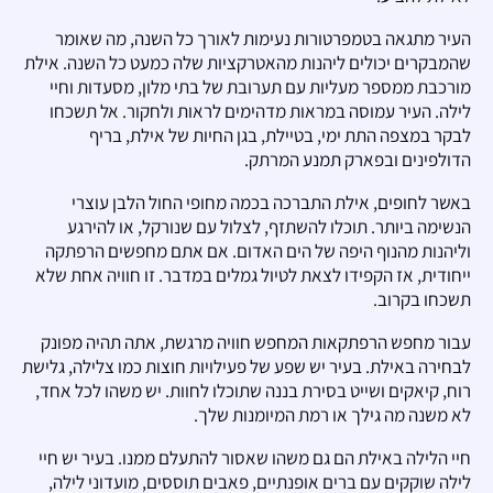
העיר מתגאה בטמפרטורות נעימות לאורך כל השנה, מה שאומר
שהמבקרים יכולים ליהנות מהאטרקציות שלה כמעט כל השנה. אילת
מורכבת ממספר מעליות עם תערובת של בתי מלון, מסעדות וחיי
לילה. העיר עמוסה במראות מדהימים לראות ולחקור. אל תשכחו
לבקר במצפה התת ימי, בטיילת, בגן החיות של אילת, בריף
הדולפינים ובפארק תמנע המרתק.
באשר לחופים, אילת התברכה בכמה מחופי החול הלבן עוצרי
הנשימה ביותר. תוכלו להשתזף, לצלול עם שנורקל, או להירגע
וליהנות מהנוף היפה של הים האדום. אם אתם מחפשים הרפתקה
ייחודית, אז הקפידו לצאת לטיול גמלים במדבר. זו חוויה אחת שלא
תשכחו בקרוב.
עבור מחפש הרפתקאות המחפש חוויה מרגשת, אתה תהיה מפונק
לבחירה באילת. בעיר יש שפע של פעילויות חוצות כמו צלילה, גלישת
רוח, קיאקים ושייט בסירת בננה שתוכלו לחוות. יש משהו לכל אחד,
לא משנה מה גילך או רמת המיומנות שלך.
חיי הלילה באילת הם גם משהו שאסור להתעלם ממנו. בעיר יש חיי
לילה שוקקים עם ברים אופנתיים, פאבים תוססים, מועדוני לילה,