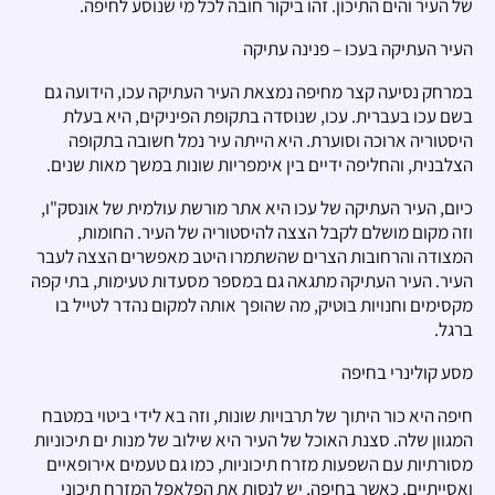
של העיר והים התיכון. זהו ביקור חובה לכל מי שנוסע לחיפה.
העיר העתיקה בעכו – פנינה עתיקה
במרחק נסיעה קצר מחיפה נמצאת העיר העתיקה עכו, הידועה גם
בשם עכו בעברית. עכו, שנוסדה בתקופת הפיניקים, היא בעלת
היסטוריה ארוכה וסוערת. היא הייתה עיר נמל חשובה בתקופה
הצלבנית, והחליפה ידיים בין אימפריות שונות במשך מאות שנים.
כיום, העיר העתיקה של עכו היא אתר מורשת עולמית של אונסק"ו,
וזה מקום מושלם לקבל הצצה להיסטוריה של העיר. החומות,
המצודה והרחובות הצרים שהשתמרו היטב מאפשרים הצצה לעבר
העיר. העיר העתיקה מתגאה גם במספר מסעדות טעימות, בתי קפה
מקסימים וחנויות בוטיק, מה שהופך אותה למקום נהדר לטייל בו
ברגל.
מסע קולינרי בחיפה
חיפה היא כור היתוך של תרבויות שונות, וזה בא לידי ביטוי במטבח
המגוון שלה. סצנת האוכל של העיר היא שילוב של מנות ים תיכוניות
מסורתיות עם השפעות מזרח תיכוניות, כמו גם טעמים אירופאיים
ואסייתיים. כאשר בחיפה, יש לנסות את הפלאפל המזרח תיכוני