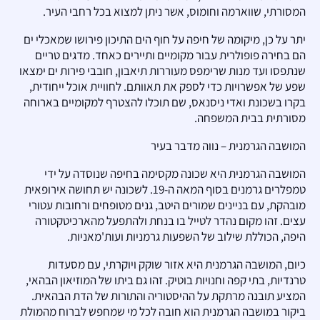
המסורתי, שווארמה וחומוס, אשר ניתן למצוא בכל רחבי העיר.
יתר על כן, מיקומה של חיפה על חוף הים התיכון פירושו שמאכלי ים
הם בחירה פופולרית עבור מקומיים ותיירים כאחד. מדגים טריים
שנתפסו ועד מנות שרימפס מעוררות תיאבון, חובבי פירות ים ימצאו
שפע של אפשרויות כדי לספק את תאוותם. לחוויית אוכל ייחודית,
בקרו בשכונת ואדי ניסנאס, שם תוכלו להצטרף למקומיים בארוחה
מסורתית בבית המשפחה.
המושבה הגרמנית – נווה מדבר בעיר
המושבה הגרמנית היא שכונה מקסימה בחיפה שנוסדה על ידי
טמפלרים גרמנים בסוף המאה ה-19. לשכונה יש תחושה אירופאית
מובהקת, עם בניינים שמורים היטב, גנים מטופחים ורחובות עטורי
עצים. זהו מקום נהדר לטייל בו בנחת ולהתפעל מהארכיטקטורה
היפה, הכוללת שילוב של השפעות גרמניות ועות'מאניות.
כיום, המושבה הגרמנית היא אזור שוקק ויוקרתי, עם מסעדות
טרנדיות, בתי קפה וחנויות בוטיק. זהו גם ביתו של המוזיאון הבהאי,
המציע תובנה מרתקת על ההיסטוריה והתורות של הדת הבהאית.
ביקור במושבה הגרמנית הוא חובה לכל מי שמחפש לברוח מהמולת