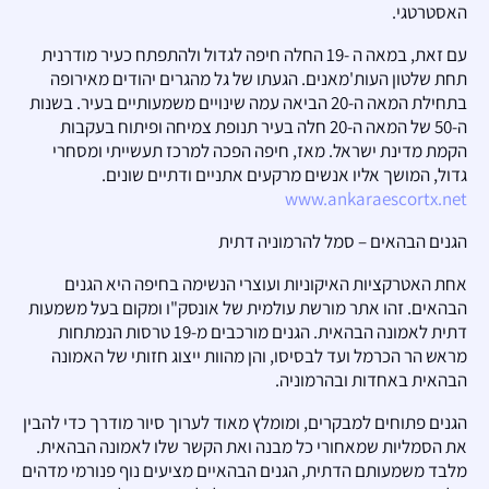
האסטרטגי.
עם זאת, במאה ה -19 החלה חיפה לגדול ולהתפתח כעיר מודרנית
תחת שלטון העות'מאנים. הגעתו של גל מהגרים יהודים מאירופה
בתחילת המאה ה-20 הביאה עמה שינויים משמעותיים בעיר. בשנות
ה-50 של המאה ה-20 חלה בעיר תנופת צמיחה ופיתוח בעקבות
הקמת מדינת ישראל. מאז, חיפה הפכה למרכז תעשייתי ומסחרי
גדול, המושך אליו אנשים מרקעים אתניים ודתיים שונים.
www.ankaraescortx.net
הגנים הבהאים – סמל להרמוניה דתית
אחת האטרקציות האיקוניות ועוצרי הנשימה בחיפה היא הגנים
הבהאים. זהו אתר מורשת עולמית של אונסק"ו ומקום בעל משמעות
דתית לאמונה הבהאית. הגנים מורכבים מ-19 טרסות הנמתחות
מראש הר הכרמל ועד לבסיסו, והן מהוות ייצוג חזותי של האמונה
הבהאית באחדות ובהרמוניה.
הגנים פתוחים למבקרים, ומומלץ מאוד לערוך סיור מודרך כדי להבין
את הסמליות שמאחורי כל מבנה ואת הקשר שלו לאמונה הבהאית.
מלבד משמעותם הדתית, הגנים הבהאיים מציעים נוף פנורמי מדהים