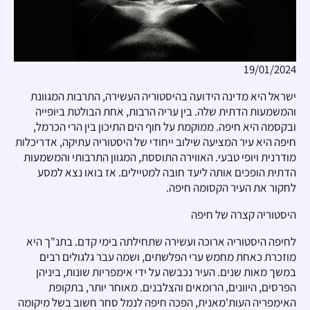
19/01/2024
ישראל היא מדינה הידועה בהיסטוריה העשירה, התרבות המגוונת
והמשמעות הדתית שלה. בין עריה הרבות, אחת הבולטת ביופייה
ובקסמה היא חיפה. ממוקמת על חוף הים התיכון בין הרי הכרמל,
חיפה היא עיר המציעה שילוב ייחודי של היסטוריה עתיקה, אדריכלות
מודרנית ויופי טבעי. האווירה התוססת, המגוון התרבותי והמשמעות
הדתית הופכים אותה ליעד חובה למטיילים. אז בואו נצא למסע
לחקור את העיר הקסומה חיפה.
היסטוריה קצרה של חיפה
לחיפה היסטוריה ארוכה ועשירה שתחילתה בימי קדם. בתנ"ך היא
מוזכרת כאחת מחמש ערי הפלשתים, ושמה עבר גלגולים רבים
במשך מאות שנים. העיר נכבשה על ידי אימפריות שונות, ביניהן
הפרסים, היוונים, הרומאים והצלבנים. מאוחר יותר, בתקופת
האימפריה העות'מאנית, הפכה חיפה לנמל סחר חשוב בשל מיקומה